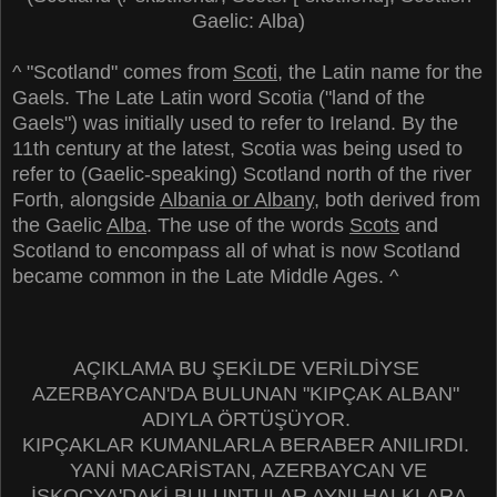
Gaelic: Alba)
^ "Scotland" comes from
Scoti
, the Latin name for the
Gaels.
The Late Latin word Scotia ("land of the
Gaels") was initially
used to refer to Ireland.
By the
11th century at the latest, Scotia was being used to
refer to (Gaelic-speaking) Scotland north of the river
Forth, alongside
Albania or Albany
, both derived from
the Gaelic
Alba
. The use of the words
Scots
and
Scotland to encompass all of what is now Scotland
became common in the Late Middle Ages. ^
AÇIKLAMA BU ŞEKİLDE VERİLDİYSE
AZERBAYCAN'DA BULUNAN "KIPÇAK ALBAN"
ADIYLA ÖRTÜŞÜYOR.
KIPÇAKLAR KUMANLARLA BERABER ANILIRDI.
YANİ MACARİSTAN, AZERBAYCAN VE
İSKOÇYA'DAKİ BULUNTULAR AYNI HALKLARA