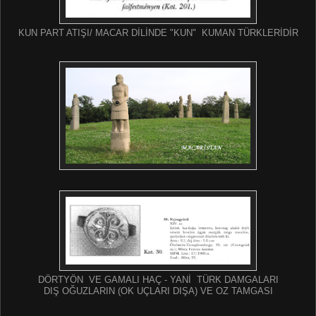
KUN PART ATIŞI/ MACAR DİLİNDE "KUN" KUMAN TÜRKLERİDİR
DÖRTYÖN VE GAMALI HAÇ - YANİ TÜRK DAMGALARI
DIŞ OĞUZLARIN (OK UÇLARI DIŞA) VE OZ TAMGASI