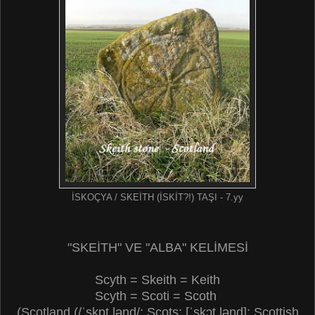
İSKOÇYA / SKEİTH (İSKİT?!) TAŞI - 7.yy
"SKEİTH" VE "ALBA" KELİMESİ
Scyth = Skeith = Keith
Scyth = Scoti = Scoth
(Scotland (/ˈskɒt.lənd/; Scots: [ˈskɔt.lənd]; Scottish